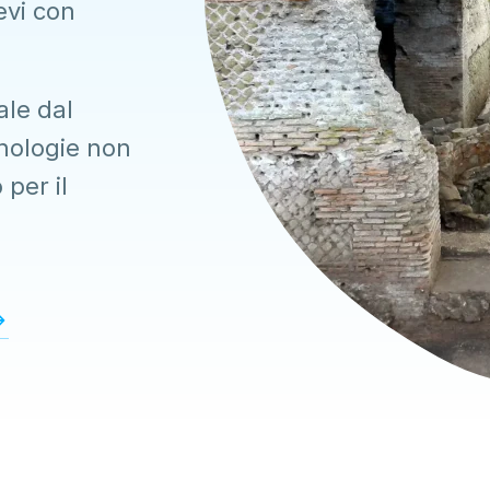
ievi con
ale dal
nologie non
 per il